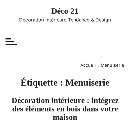
P
Déco 21
a
s
Décoration intérieure Tendance & Design
s
e
r
a
u
c
Accueil
Menuiserie
o
n
Étiquette :
Menuiserie
t
e
n
Décoration intérieure : intégrez
u
des éléments en bois dans votre
maison