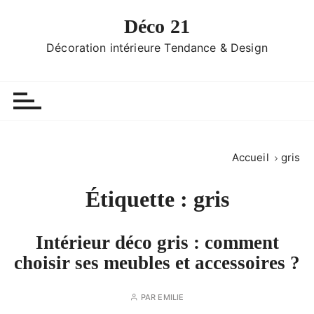
P
Déco 21
a
s
Décoration intérieure Tendance & Design
s
e
r
a
u
c
Accueil
gris
o
n
Étiquette :
gris
t
e
n
Intérieur déco gris : comment
u
choisir ses meubles et accessoires ?
PAR
EMILIE