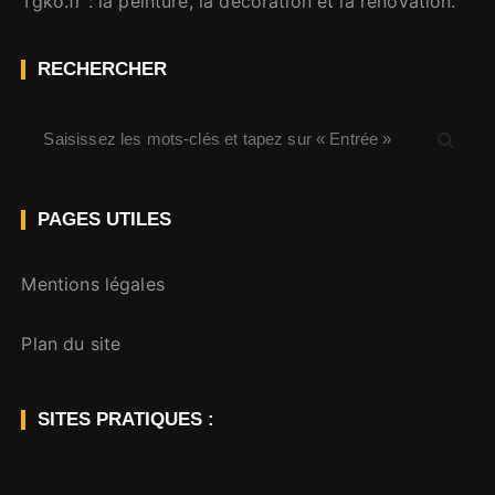
Tgko.fr
: la peinture, la décoration et la rénovation.
RECHERCHER
R
e
c
h
PAGES UTILES
e
r
Mentions légales
c
h
Plan du site
e
p
o
SITES PRATIQUES :
u
r