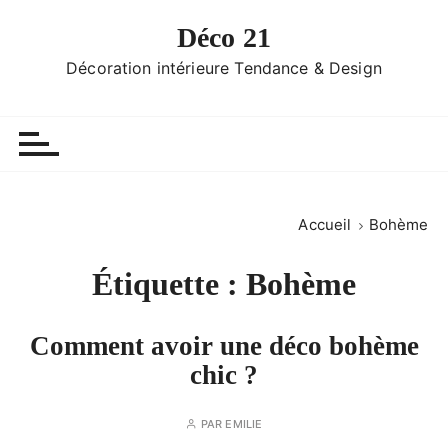
P
Déco 21
a
s
Décoration intérieure Tendance & Design
s
e
r
a
u
c
Accueil
Bohème
o
n
Étiquette :
Bohème
t
e
n
Comment avoir une déco bohème
u
chic ?
PAR
EMILIE