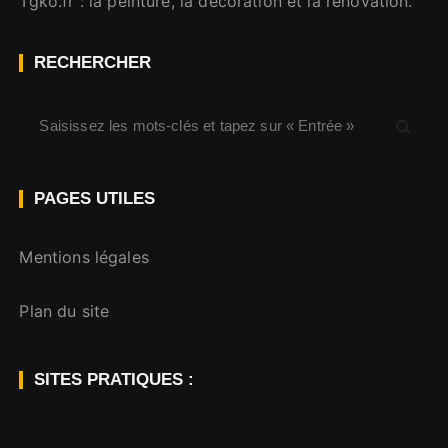
Tgko.fr
: la peinture, la décoration et la rénovation.
RECHERCHER
R
e
c
h
PAGES UTILES
e
r
Mentions légales
c
h
Plan du site
e
p
o
SITES PRATIQUES :
u
r