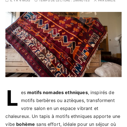
IL Y'A 4 MOIS
TEMPS DE LECTURE :
2MINUTES
PAR
EMILIE
L
es
motifs nomades ethniques
, inspirés de
motifs berbères ou aztèques, transforment
votre salon en un espace vibrant et
chaleureux. Un tapis à motifs ethniques apporte une
vibe
bohème
sans effort, idéale pour un séjour où