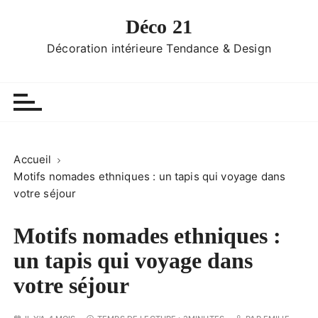
P
Déco 21
a
s
Décoration intérieure Tendance & Design
s
e
r
a
u
c
Accueil
o
Motifs nomades ethniques : un tapis qui voyage dans
n
votre séjour
t
e
Motifs nomades ethniques :
n
un tapis qui voyage dans
u
votre séjour