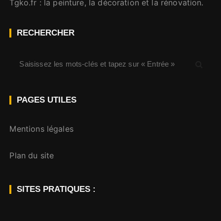
Tgko.fr
: la peinture, la décoration et la rénovation.
RECHERCHER
R
e
c
h
PAGES UTILES
e
r
Mentions légales
c
h
Plan du site
e
p
o
SITES PRATIQUES :
u
r