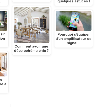
…
quelques astuces !
sir
Pourquoi s’équiper
ion
d’un amplificateur de
signal…
Comment avoir une
déco bohème chic ?
n
le à