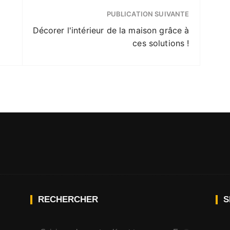
PUBLICATION SUIVANTE
Décorer l'intérieur de la maison grâce à
ces solutions !
RECHERCHER
S
R