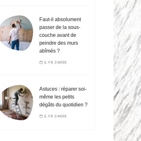
Faut-il absolument
passer de la sous-
couche avant de
peindre des murs
abîmés ?
IL Y'A 3 MOIS
Astuces : réparer soi-
même les petits
dégâts du quotidien ?
IL Y'A 3 MOIS