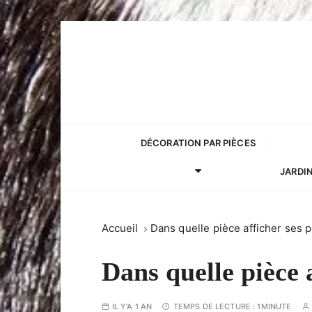
P
a
s
s
e
r
a
DÉCORATION PAR PIÈCES
u
c
JARDIN
o
n
t
Accueil
Dans quelle pièce afficher ses 
e
n
Dans quelle pièce 
u
IL Y'A 1 AN
TEMPS DE LECTURE :
1MINUTE